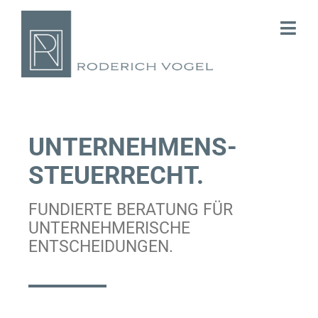
Skip
to
Togg
content
Navi
Start
Kanzlei
UNTERNEHMENS­
Steuerberatung
STEUERRECHT.
Consulting
FUNDIERTE BERATUNG FÜR
UNTERNEHMERISCHE
Karriere
ENTSCHEIDUNGEN.
Kontakt