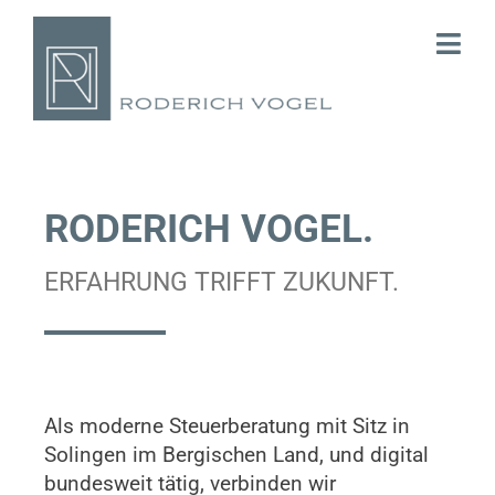
Skip
to
Togg
content
Navi
Start
Kanzlei
RODERICH VOGEL.
Steuerberatung
ERFAHRUNG TRIFFT ZUKUNFT.
Consulting
Karriere
Kontakt
Als moderne Steuerberatung mit Sitz in
Solingen im Bergischen Land, und digital
bundesweit tätig, verbinden wir