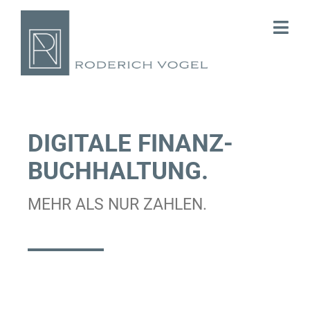
Skip
to
Togg
content
Navi
Start
Kanzlei
DIGITALE FINANZ­
Steuerberatung
BUCHHALTUNG.
Consulting
MEHR ALS NUR ZAHLEN.
Karriere
Kontakt